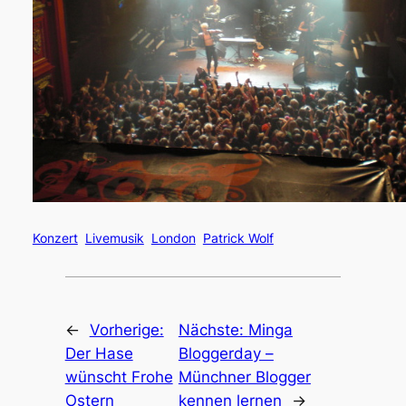
Konzert
Livemusik
London
Patrick Wolf
←
Vorherige:
Nächste:
Minga
Der Hase
Bloggerday –
wünscht Frohe
Münchner Blogger
Ostern
kennen lernen
→