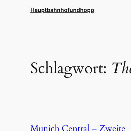
Zum
Hauptbahnhofundhopp
Inhalt
springen
Schlagwort:
The
Munich Central – Zweite