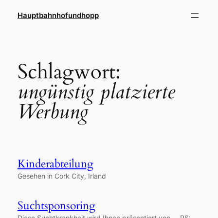
Zum
Hauptbahnhofundhopp
Inhalt
springen
Schlagwort:
ungünstig platzierte
Werbung
Kinderabteilung
Gesehen in Cork City, Irland
Suchtsponsoring
Diese Suchtkrankheit wird Ihnen präsentiert von…. PS: